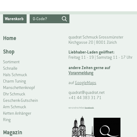
Warenkorb
Home
quadrat Schmuck Grossmünster
Kirchgasse 20 | 8001 Zürich
Shop
Liebhaber-Laden geöffnet:
Freitag 11 - 19 | Samstag 11 - 17 Uhr
Sortiment
andere Zeiten gerne auf
Schnalle
Voranmeldung
Hals Schmuck
Charm Tuning
auf
GoogleMaps
Manschettenknopf
quadrat@quadrat.net
Ohr Schmuck
+41 44 383 31 71
Geschenk-Gutschein
Arm Schmuck
wir sind nicht bei
facebook
Ketten Anhänger
Ring
Magazin