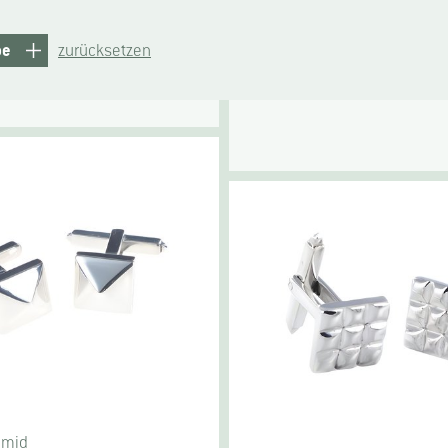
be
zurücksetzen
amid