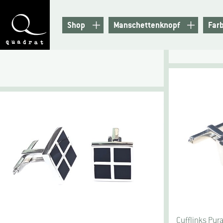
Shop
Manschettenknopf
Far
Cufflinks Pyr