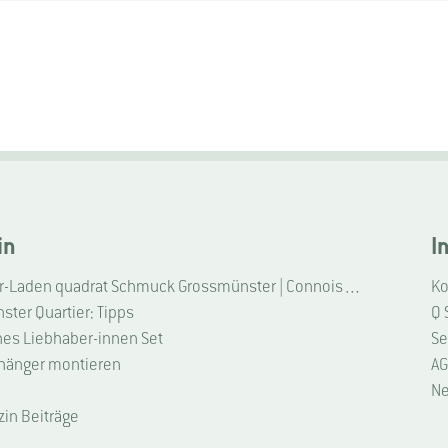
in
I
Liebhaber-Laden quadrat Schmuck Grossmünster | Connoisseur Shop quadrat jewellery Grossmünster
Ko
ter Quartier: Tipps
Q 
hes Liebhaber-innen Set
Se
hänger montieren
AG
Ne
zin Beiträge