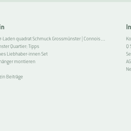
in
I
Liebhaber-Laden quadrat Schmuck Grossmünster | Connoisseur Shop quadrat jewellery Grossmünster
Ko
ter Quartier: Tipps
Q 
hes Liebhaber-innen Set
Se
hänger montieren
AG
Ne
zin Beiträge