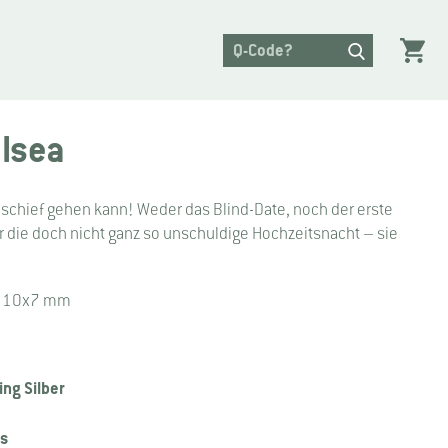
lsea
s schief gehen kann! Weder das Blind-Date, noch der erste
r die doch nicht ganz so unschuldige Hochzeitsnacht – sie
 Ø 10x7 mm
ing Silber
ss