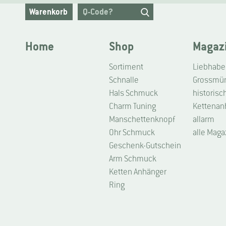
Warenkorb
Home
Shop
Magaz
Sortiment
Schnalle
Grossmüns
Hals Schmuck
historisc
Charm Tuning
Kettenan
Manschettenknopf
allarm
Ohr Schmuck
alle Maga
Geschenk-Gutschein
Arm Schmuck
Ketten Anhänger
Ring