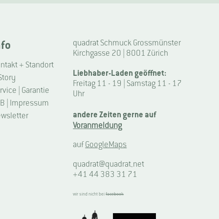
nfo
quadrat Schmuck Grossmünster
Kirchgasse 20 | 8001 Zürich
ntakt + Standort
Liebhaber-Laden geöffnet:
Story
Freitag 11 - 19 | Samstag 11 - 17
rvice | Garantie
Uhr
B | Impressum
andere Zeiten gerne auf
wsletter
Voranmeldung
auf
GoogleMaps
quadrat@quadrat.net
+41 44 383 31 71
wir sind nicht bei
facebook