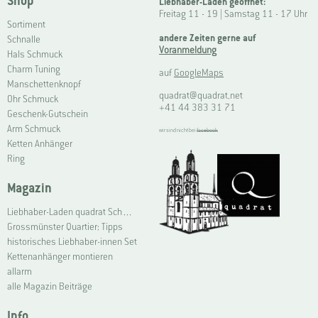
Shop
Liebhaber-Laden geöffnet:
Freitag 11 - 19 | Samstag 11 - 17 Uhr
Sortiment
andere Zeiten gerne auf
Schnalle
Voranmeldung
Hals Schmuck
Charm Tuning
auf
GoogleMaps
Manschettenknopf
quadrat@quadrat.net
Ohr Schmuck
+41 44 383 31 71
Geschenk-Gutschein
Arm Schmuck
wir sind nicht bei
facebook
Ketten Anhänger
Ring
Magazin
Liebhaber-Laden quadrat Schmuck Grossmünster | Connoisseur Shop quadrat jewellery Grossmünster
Grossmünster Quartier: Tipps
historisches Liebhaber-innen Set
Kettenanhänger montieren
allarm
alle Magazin Beiträge
Info