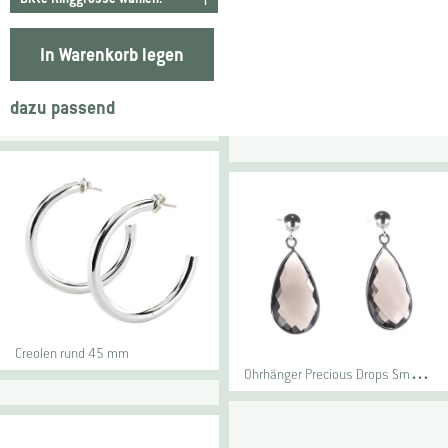
In Warenkorb legen
dazu passend
Creolen rund 45 mm
O
hrhänger Precious Drops Smokey