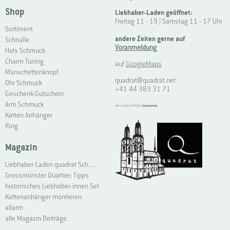
Shop
Liebhaber-Laden geöffnet:
Freitag 11 - 19 | Samstag 11 - 17 Uhr
Sortiment
andere Zeiten gerne auf
Schnalle
Voranmeldung
Hals Schmuck
Charm Tuning
auf
GoogleMaps
Manschettenknopf
quadrat@quadrat.net
Ohr Schmuck
+41 44 383 31 71
Geschenk-Gutschein
Arm Schmuck
wir sind nicht bei
facebook
Ketten Anhänger
Ring
Magazin
Liebhaber-Laden quadrat Schmuck Grossmünster | Connoisseur Shop quadrat jewellery Grossmünster
Grossmünster Quartier: Tipps
historisches Liebhaber-innen Set
Kettenanhänger montieren
allarm
alle Magazin Beiträge