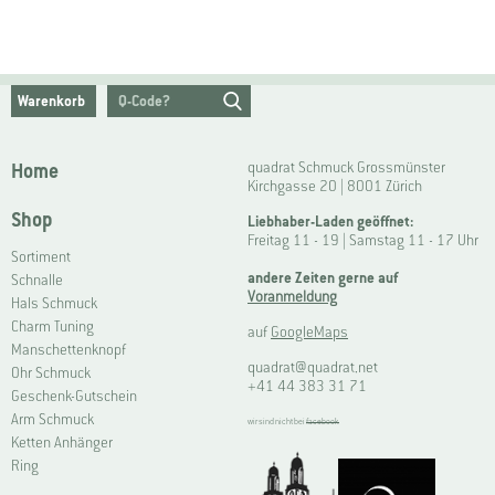
Warenkorb
Home
quadrat Schmuck Grossmünster
Kirchgasse 20 | 8001 Zürich
Shop
Liebhaber-Laden geöffnet:
Freitag 11 - 19 | Samstag 11 - 17 Uhr
Sortiment
andere Zeiten gerne auf
Schnalle
Voranmeldung
Hals Schmuck
Charm Tuning
auf
GoogleMaps
Manschettenknopf
quadrat@quadrat.net
Ohr Schmuck
+41 44 383 31 71
Geschenk-Gutschein
Arm Schmuck
wir sind nicht bei
facebook
Ketten Anhänger
Ring