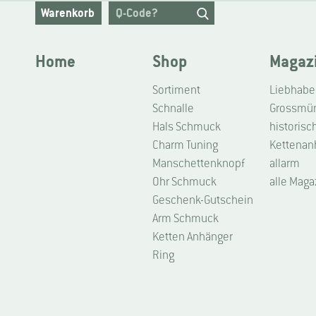
Warenkorb
Home
Shop
Magaz
Sortiment
Schnalle
Grossmüns
Hals Schmuck
historisc
Charm Tuning
Kettenan
Manschettenknopf
allarm
Ohr Schmuck
alle Maga
Geschenk-Gutschein
Arm Schmuck
Ketten Anhänger
Ring