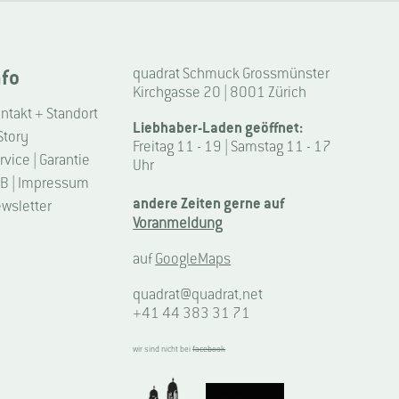
nfo
quadrat Schmuck Grossmünster
Kirchgasse 20 | 8001 Zürich
ntakt + Standort
Liebhaber-Laden geöffnet:
Story
Freitag 11 - 19 | Samstag 11 - 17
rvice | Garantie
Uhr
B | Impressum
andere Zeiten gerne auf
wsletter
Voranmeldung
auf
GoogleMaps
quadrat@quadrat.net
+41 44 383 31 71
wir sind nicht bei
facebook