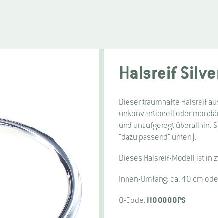
Halsreif Silv
Dieser traumhafte Halsreif aus 
unkonventionell oder mondän u
und unaufgeregt überallhin. 
"dazu passend" unten).
Dieses Halsreif-Modell ist in
Innen-Umfang: ca. 40 cm ode
H00880PS
Q-Code: