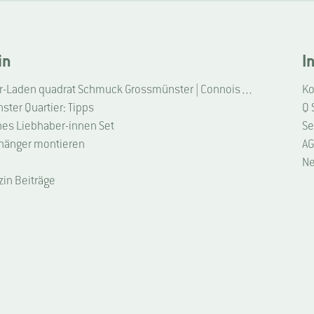
in
I
Liebhaber-Laden quadrat Schmuck Grossmünster | Connoisseur Shop quadrat jewellery Grossmünster
Ko
ter Quartier: Tipps
Q 
hes Liebhaber-innen Set
Se
hänger montieren
AG
Ne
zin Beiträge