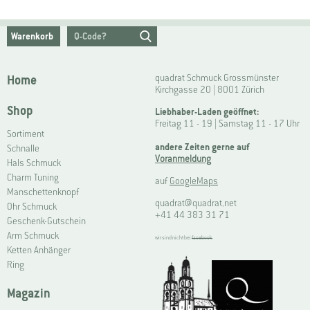
Warenkorb
Home
quadrat Schmuck Grossmünster
Kirchgasse 20 | 8001 Zürich
Shop
Liebhaber-Laden geöffnet:
Freitag 11 - 19 | Samstag 11 - 17 Uhr
Sortiment
andere Zeiten gerne auf
Schnalle
Voranmeldung
Hals Schmuck
Charm Tuning
auf
GoogleMaps
Manschettenknopf
quadrat@quadrat.net
Ohr Schmuck
+41 44 383 31 71
Geschenk-Gutschein
Arm Schmuck
wir sind nicht bei
facebook
Ketten Anhänger
Ring
Magazin