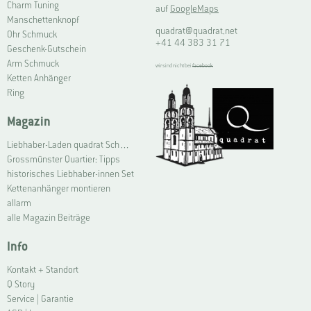
Charm Tuning
auf
GoogleMaps
Manschettenknopf
quadrat@quadrat.net
Ohr Schmuck
+41 44 383 31 71
Geschenk-Gutschein
Arm Schmuck
wir sind nicht bei
facebook
Ketten Anhänger
Ring
Magazin
Liebhaber-Laden quadrat Schmuck Grossmünster | Connoisseur Shop quadrat jewellery Grossmünster
Grossmünster Quartier: Tipps
historisches Liebhaber-innen Set
Kettenanhänger montieren
allarm
alle Magazin Beiträge
Info
Kontakt + Standort
Q Story
Service | Garantie