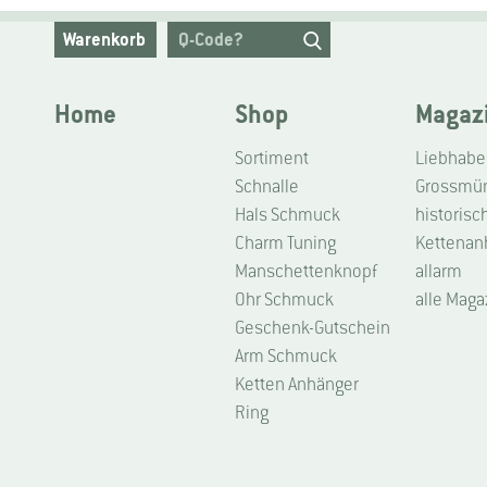
Warenkorb
Home
Shop
Magaz
Sortiment
Schnalle
Grossmüns
Hals Schmuck
historisc
Charm Tuning
Kettenan
Manschettenknopf
allarm
Ohr Schmuck
alle Maga
Geschenk-Gutschein
Arm Schmuck
Ketten Anhänger
Ring