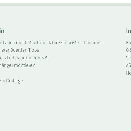
in
I
Liebhaber-Laden quadrat Schmuck Grossmünster | Connoisseur Shop quadrat jewellery Grossmünster
Ko
ter Quartier: Tipps
Q 
hes Liebhaber-innen Set
Se
hänger montieren
AG
Ne
zin Beiträge