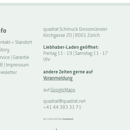
nfo
quadrat Schmuck Grossmünster
Kirchgasse 20 | 8001 Zürich
ntakt + Standort
Liebhaber-Laden geöffnet:
Story
Freitag 11 - 19 | Samstag 11 - 17
rvice | Garantie
Uhr
B | Impressum
andere Zeiten gerne auf
wsletter
Voranmeldung
auf
GoogleMaps
quadrat@quadrat.net
+41 44 383 31 71
wir sind nicht bei
facebook