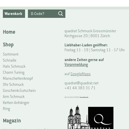
Warenkorb
Home
quadrat Schmuck Grossmünster
Kirchgasse 20 | 8001 Zürich
Shop
Liebhaber-Laden geöffnet:
Freitag 11 - 19 | Samstag 11 - 17 Uhr
Sortiment
andere Zeiten gerne auf
Schnalle
Voranmeldung
Hals Schmuck
Charm Tuning
auf
GoogleMaps
Manschettenknopf
quadrat@quadrat.net
Ohr Schmuck
+41 44 383 31 71
Geschenk-Gutschein
Arm Schmuck
wir sind nicht bei
facebook
Ketten Anhänger
Ring
Magazin