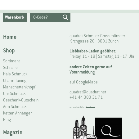
Warenkorb
Home
quadrat Schmuck Grossmünster
Kirchgasse 20 | 8001 Zürich
Shop
Liebhaber-Laden geöffnet:
Freitag 11 - 19 | Samstag 11 - 17 Uhr
Sortiment
andere Zeiten gerne auf
Schnalle
Voranmeldung
Hals Schmuck
Charm Tuning
auf
GoogleMaps
Manschettenknopf
quadrat@quadrat.net
Ohr Schmuck
+41 44 383 31 71
Geschenk-Gutschein
Arm Schmuck
wir sind nicht bei
facebook
Ketten Anhänger
Ring
Magazin