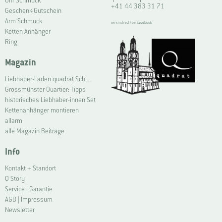
Ohr Schmuck
+41 44 383 31 71
Geschenk-Gutschein
Arm Schmuck
wir sind nicht bei
facebook
Ketten Anhänger
Ring
Magazin
Liebhaber-Laden quadrat Schmuck Grossmünster | Connoisseur Shop quadrat jewellery Grossmünster
Grossmünster Quartier: Tipps
historisches Liebhaber-innen Set
Kettenanhänger montieren
allarm
alle Magazin Beiträge
Info
Kontakt + Standort
Q Story
Service | Garantie
AGB | Impressum
Newsletter