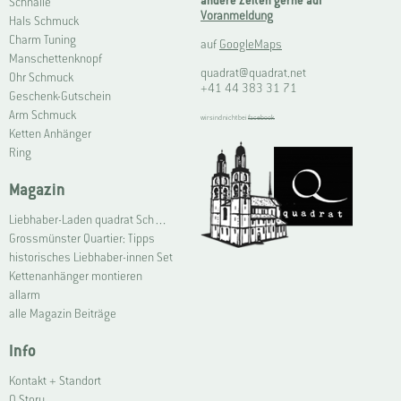
andere Zeiten gerne auf
Schnalle
Voranmeldung
Hals Schmuck
Charm Tuning
auf
GoogleMaps
Manschettenknopf
quadrat@quadrat.net
Ohr Schmuck
+41 44 383 31 71
Geschenk-Gutschein
Arm Schmuck
wir sind nicht bei
facebook
Ketten Anhänger
Ring
Magazin
Liebhaber-Laden quadrat Schmuck Grossmünster | Connoisseur Shop quadrat jewellery Grossmünster
Grossmünster Quartier: Tipps
historisches Liebhaber-innen Set
Kettenanhänger montieren
allarm
alle Magazin Beiträge
Info
Kontakt + Standort
Q Story