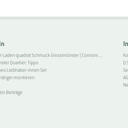
in
I
Liebhaber-Laden quadrat Schmuck Grossmünster | Connoisseur Shop quadrat jewellery Grossmünster
Ko
ter Quartier: Tipps
Q 
hes Liebhaber-innen Set
Se
hänger montieren
AG
Ne
zin Beiträge