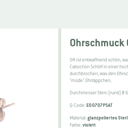
Ohrschmuck 
Oft ist entwaffnend schön, was
Cabochon Schliff in einer hoc
durchbrochen, was den Ohrsc
"müde" Ohrläppchen.
Durchmesser Stein (rund) Ø 
E00707PSAT
Q-Code:
glanzpoliertes Sterl
Material:
violett
Farbe: