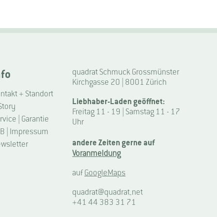
nfo
quadrat Schmuck Grossmünster
Kirchgasse 20 | 8001 Zürich
ntakt + Standort
Liebhaber-Laden geöffnet:
Story
Freitag 11 - 19 | Samstag 11 - 17
rvice | Garantie
Uhr
B | Impressum
andere Zeiten gerne auf
wsletter
Voranmeldung
auf
GoogleMaps
quadrat@quadrat.net
+41 44 383 31 71