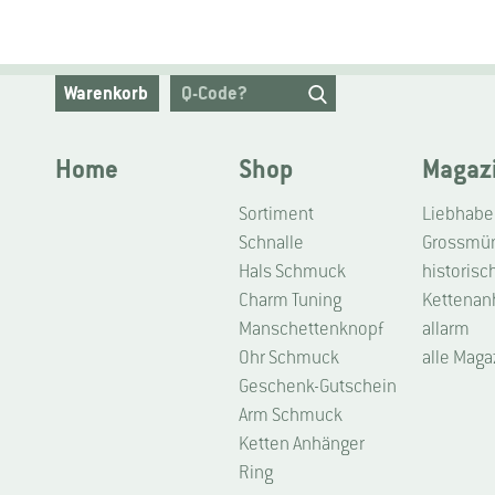
Warenkorb
Home
Shop
Magaz
Sortiment
Schnalle
Grossmüns
Hals Schmuck
historisc
Charm Tuning
Kettenan
Manschettenknopf
allarm
Ohr Schmuck
alle Maga
Geschenk-Gutschein
Arm Schmuck
Ketten Anhänger
Ring