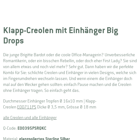
Klapp-Creolen mit Einhänger Big
Drops
Die junge Brigitte Bardot oder die coole Office-Managerin? Unverbesserliche
Romantikerin, oder ein bisschen Rebellin, oder doch eher First Lady? Sie sind
von allem etwas und noch viel mehr? Sehr gut. Dann haben wir die perfekte
Kombi für Sie: schlichte Creolen und Einhänger in vielen Designs, welche sich
im Fingerumdrehen wechseln lassen. Und wenn einem die Einhänger doch
mal auf den Wecker gehen sollten: einfach Pause machen und die Creolen
ohne Einhänger tragen. So einfach geht das.
Durchmesser Einhänger Tropfen Ø 16x10 mm | Klapp-
Creolen
E00711PS
Dicke Ø 3,5 mm, Grösse Ø 18 mm
alle Creolen und alle Einhänger
Q-Code:
E00395PSRQKC
Material:
glanzpoliertes Sterling Silber