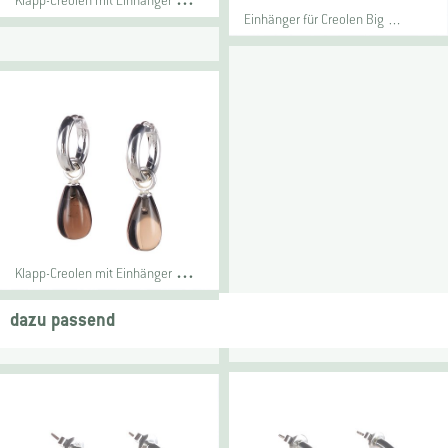
Einhänger für Creolen Big …
K
lapp-Creolen mit Einhänger Big …
dazu passend