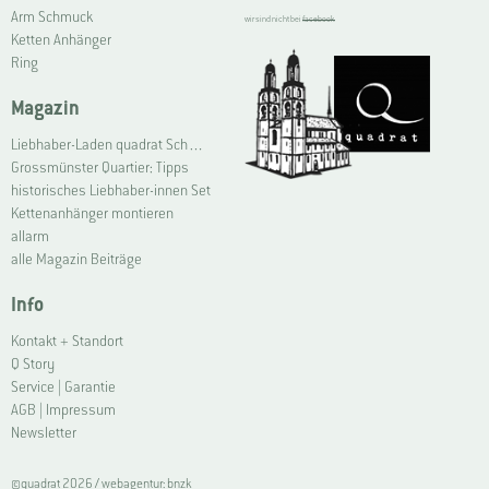
Arm Schmuck
wir sind nicht bei
facebook
Ketten Anhänger
Ring
Magazin
Liebhaber-Laden quadrat Schmuck Grossmünster | Connoisseur Shop quadrat jewellery Grossmünster
Grossmünster Quartier: Tipps
historisches Liebhaber-innen Set
Kettenanhänger montieren
allarm
alle Magazin Beiträge
Info
Kontakt + Standort
Q Story
Service | Garantie
AGB | Impressum
Newsletter
©quadrat 2026 /
webagentur: bnzk