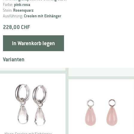
Farbe:
pink-rosa
Stein:
Rosenquarz
Ausführung:
Creolen mit Einhänger
228,00 CHF
In Warenkorb legen
Varianten
K
lapp-Creolen mit Einhänger Big …