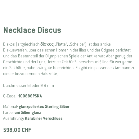
Necklace Discus
Diskos (altgriechisch δίσκος „Platte“, „Scheibe“) ist das antike
Diskuswerfen, über das schon Homer in der Ilias und der Odysee berichtet
und das Bestandteil der Olympischen Spiele der Antike war. Aber genug der
Geschichte und der Lyrik. Jetzt ist Zeit für Silberschmuck! Und für wer gerne
ein Set hätte, haben wir gute Nachrichten: Es gibt ein passendes Armband zu
dieser bezaubernden Halskette.
Durchmesser Glieder Ø 9 mm
Q-Code:
H00886PSKA
Material:
glanzpoliertes Sterling Silber
Farbe:
uni Silber glanz
Ausführung:
Karabiner Verschluss
598,00 CHF