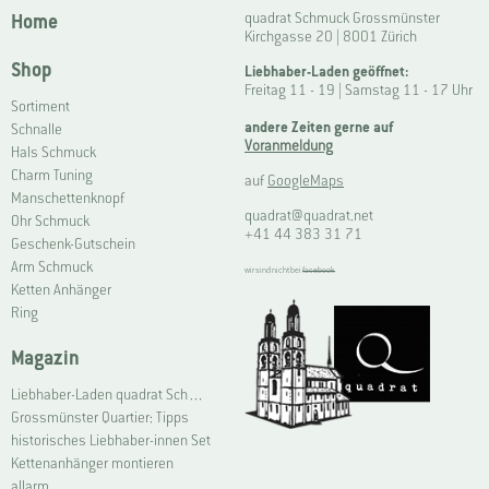
Home
quadrat Schmuck Grossmünster
Kirchgasse 20 | 8001 Zürich
Shop
Liebhaber-Laden geöffnet:
Freitag 11 - 19 | Samstag 11 - 17 Uhr
Sortiment
andere Zeiten gerne auf
Schnalle
Voranmeldung
Hals Schmuck
Charm Tuning
auf
GoogleMaps
Manschettenknopf
quadrat@quadrat.net
Ohr Schmuck
+41 44 383 31 71
Geschenk-Gutschein
Arm Schmuck
wir sind nicht bei
facebook
Ketten Anhänger
Ring
Magazin
Liebhaber-Laden quadrat Schmuck Grossmünster | Connoisseur Shop quadrat jewellery Grossmünster
Grossmünster Quartier: Tipps
historisches Liebhaber-innen Set
Kettenanhänger montieren
allarm