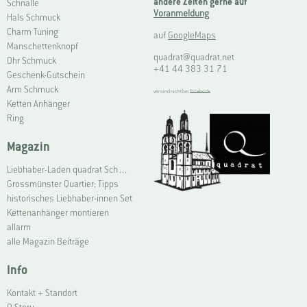
andere Zeiten gerne auf
Schnalle
Voranmeldung
Hals Schmuck
Charm Tuning
auf
GoogleMaps
Manschettenknopf
quadrat@quadrat.net
Ohr Schmuck
+41 44 383 31 71
Geschenk-Gutschein
Arm Schmuck
wir sind nicht bei
facebook
Ketten Anhänger
Ring
Magazin
Liebhaber-Laden quadrat Schmuck Grossmünster | Connoisseur Shop quadrat jewellery Grossmünster
Grossmünster Quartier: Tipps
historisches Liebhaber-innen Set
Kettenanhänger montieren
allarm
alle Magazin Beiträge
Info
Kontakt + Standort