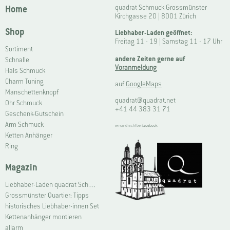
Home
quadrat Schmuck Grossmünster
Kirchgasse 20 | 8001 Zürich
Shop
Liebhaber-Laden geöffnet:
Freitag 11 - 19 | Samstag 11 - 17 Uhr
Sortiment
andere Zeiten gerne auf
Schnalle
Voranmeldung
Hals Schmuck
Charm Tuning
auf
GoogleMaps
Manschettenknopf
quadrat@quadrat.net
Ohr Schmuck
+41 44 383 31 71
Geschenk-Gutschein
Arm Schmuck
wir sind nicht bei
facebook
Ketten Anhänger
Ring
Magazin
Liebhaber-Laden quadrat Schmuck Grossmünster | Connoisseur Shop quadrat jewellery Grossmünster
Grossmünster Quartier: Tipps
historisches Liebhaber-innen Set
Kettenanhänger montieren
allarm