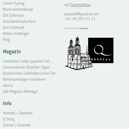
Charm Tuning
auf
GoogleMaps
Manschettenknopf
quadrat@quadrat.net
Ohr Schmuck
+41 44 383 31 71
Geschenk-Gutschein
Arm Schmuck
wir sind nicht bei
facebook
Ketten Anhänger
Ring
Magazin
Liebhaber-Laden quadrat Schmuck Grossmünster | Connoisseur Shop quadrat jewellery Grossmünster
Grossmünster Quartier: Tipps
historisches Liebhaber-innen Set
Kettenanhänger montieren
allarm
alle Magazin Beiträge
Info
Kontakt + Standort
Q Story
Service | Garantie