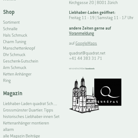
Kirchgasse 20 | 8001 Zürich
Shop
Liebhaber-Laden geöffnet:
Freitag 11 - 19 | Samstag 11 - 17 Uhr
Sortiment
andere Zeiten gerne auf
Schnalle
Voranmeldung
Hals Schmuck
Charm Tuning
auf
GoogleMaps
Manschettenknopf
quadrat@quadrat.net
Ohr Schmuck
+41 44 383 31 71
Geschenk-Gutschein
Arm Schmuck
wir sind nicht bei
facebook
Ketten Anhänger
Ring
Magazin
Liebhaber-Laden quadrat Schmuck Grossmünster | Connoisseur Shop quadrat jewellery Grossmünster
Grossmünster Quartier: Tipps
historisches Liebhaber-innen Set
Kettenanhänger montieren
allarm
alle Magazin Beiträge