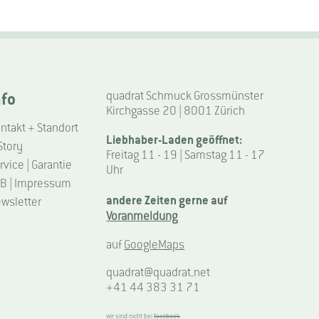
nfo
quadrat Schmuck Grossmünster
Kirchgasse 20 | 8001 Zürich
ntakt + Standort
Liebhaber-Laden geöffnet:
Story
Freitag 11 - 19 | Samstag 11 - 17
rvice | Garantie
Uhr
B | Impressum
andere Zeiten gerne auf
wsletter
Voranmeldung
auf
GoogleMaps
quadrat@quadrat.net
+41 44 383 31 71
wir sind nicht bei
facebook