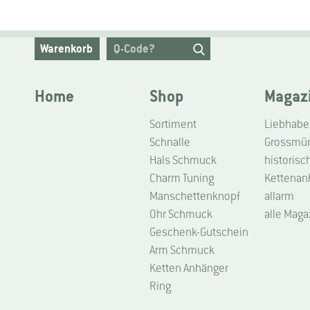
Warenkorb
Home
Shop
Magaz
Sortiment
Schnalle
Grossmüns
Hals Schmuck
historisc
Charm Tuning
Kettenan
Manschettenknopf
allarm
Ohr Schmuck
alle Maga
Geschenk-Gutschein
Arm Schmuck
Ketten Anhänger
Ring