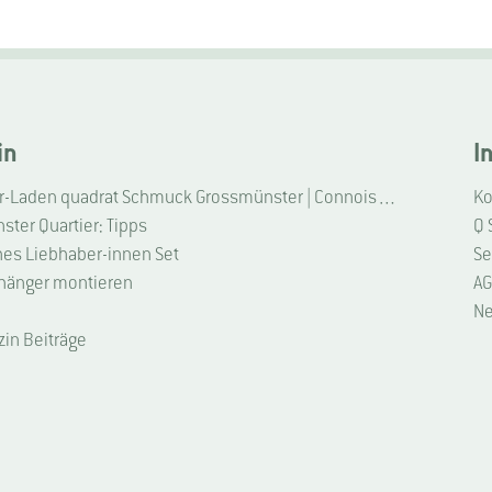
in
I
Liebhaber-Laden quadrat Schmuck Grossmünster | Connoisseur Shop quadrat jewellery Grossmünster
Ko
ter Quartier: Tipps
Q 
hes Liebhaber-innen Set
Se
hänger montieren
AG
Ne
zin Beiträge