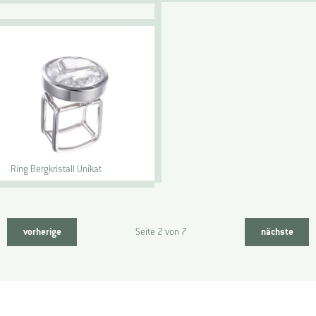
Ring Bergkristall Unikat
vorherige
Seite
2 von 7
nächste