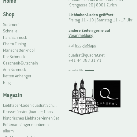
Home
Kirchgasse 20 | 8001 Zürich
Shop
Liebhaber-Laden geöffnet:
Freitag 11 - 19 | Samstag 11 - 17 Uhr
Sortiment
andere Zeiten gerne auf
Schnalle
Voranmeldung
Hals Schmuck
Charm Tuning
auf
GoogleMaps
Manschettenknopf
quadrat@quadrat.net
Ohr Schmuck
+41 44 383 31 71
Geschenk-Gutschein
Arm Schmuck
wir sind nicht bei
facebook
Ketten Anhänger
Ring
Magazin
Liebhaber-Laden quadrat Schmuck Grossmünster | Connoisseur Shop quadrat jewellery Grossmünster
Grossmünster Quartier: Tipps
historisches Liebhaber-innen Set
Kettenanhänger montieren
allarm