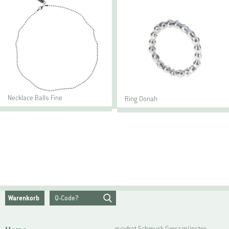
Necklace Balls Fine
Ring Oonah
Warenkorb
quadrat Schmuck Grossmünster